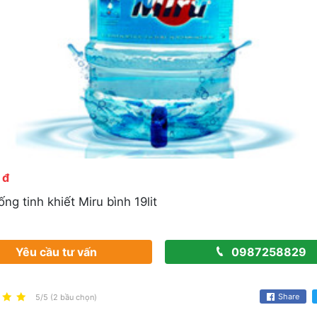
 đ
ng tinh khiết Miru bình 19lit
Yêu cầu tư vấn
0987258829
Share
5/5 (2 bầu chọn)