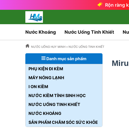
Rộn ràng k
Nước Khoáng
Nước Uống Tinh Khiết
Nư
NƯỚC UỐNG HUY MINH
»
NƯỚC UỐNG TINH KHIẾT
Danh mục sản phẩm
Miru
PHỤ KIỆN ĐI KÈM
MÁY NÓNG LẠNH
I ON KIỀM
NƯỚC KIỀM TÍNH SINH HỌC
NƯỚC UỐNG TINH KHIẾT
NƯỚC KHOÁNG
SẢN PHẨM CHĂM SÓC SỨC KHỎE