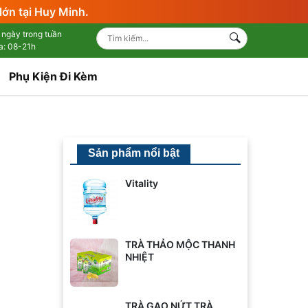
lớn tại Huy Minh.
 ngày trong tuần
a: 08-21h
Phụ Kiện Đi Kèm
Sản phẩm nổi bật
Vitality
TRÀ THẢO MỘC THANH
NHIỆT
TRÀ GẠO NỨT TRÀ