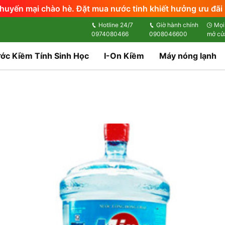
huyến mại chào hè. Đặt mua nước tinh khiết hưởng ưu đãi 
Hotline 24/7
Giờ hành chính
Mọi
0974080466
0908046600
mở cử
ớc Kiềm Tính Sinh Học
I-On Kiềm
Máy nóng lạnh